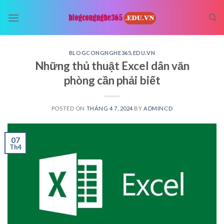
Skip
to
content
BLOGCONGNGHE365.EDU.VN
Những thủ thuật Excel dân văn
phòng cần phải biết
POSTED ON
THÁNG 4 7, 2024
BY
ADMINCD
07
Th4