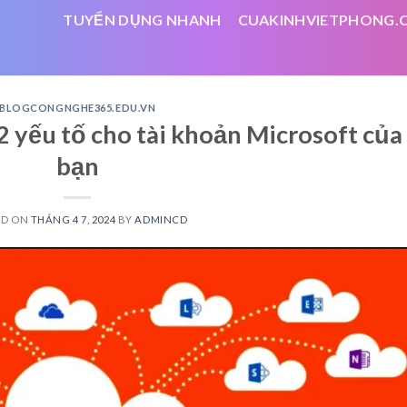
TUYỂN DỤNG NHANH
CUAKINHVIETPHONG.
BLOGCONGNGHE365.EDU.VN
2 yếu tố cho tài khoản Microsoft của
bạn
ED ON
THÁNG 4 7, 2024
BY
ADMINCD