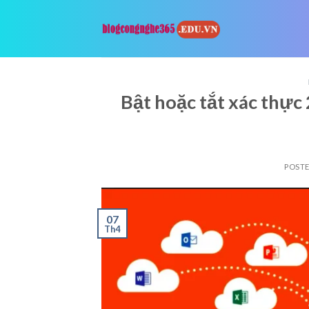
Skip
to
content
Bật hoặc tắt xác thực 
POST
07
Th4