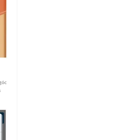
 góc
ả