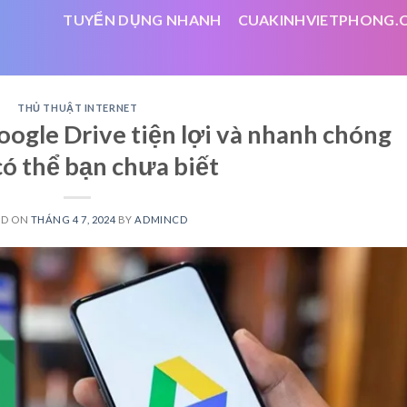
TUYỂN DỤNG NHANH
CUAKINHVIETPHONG.
THỦ THUẬT INTERNET
ogle Drive tiện lợi và nhanh chóng
có thể bạn chưa biết
ED ON
THÁNG 4 7, 2024
BY
ADMINCD