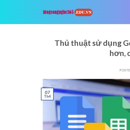
Skip
to
content
Thủ thuật sử dụng Go
hơn, 
POST
07
Th4