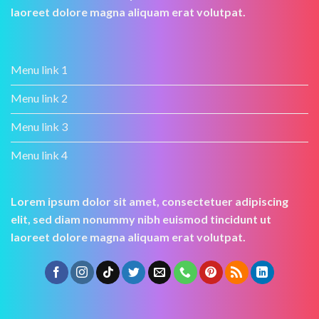
laoreet dolore magna aliquam erat volutpat.
Menu link 1
Menu link 2
Menu link 3
Menu link 4
Lorem ipsum dolor sit amet, consectetuer adipiscing
elit, sed diam nonummy nibh euismod tincidunt ut
laoreet dolore magna aliquam erat volutpat.