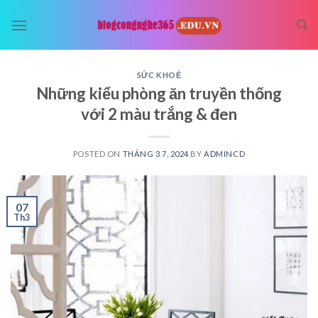
Skip
to
content
SỨC KHOẺ
Những kiểu phòng ăn truyền thống
với 2 màu trắng & đen
POSTED ON
THÁNG 3 7, 2024
BY
ADMINCD
07
Th3