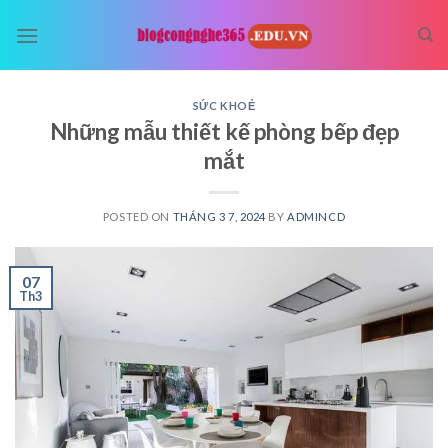
Skip
to
content
SỨC KHOẺ
Những mẫu thiết kế phòng bếp đẹp
mắt
POSTED ON
THÁNG 3 7, 2024
BY
ADMINCD
07
Th3