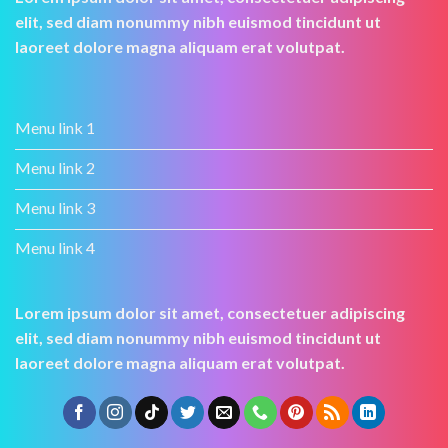
elit, sed diam nonummy nibh euismod tincidunt ut
laoreet dolore magna aliquam erat volutpat.
Menu link 1
Menu link 2
Menu link 3
Menu link 4
Lorem ipsum dolor sit amet, consectetuer adipiscing
elit, sed diam nonummy nibh euismod tincidunt ut
laoreet dolore magna aliquam erat volutpat.