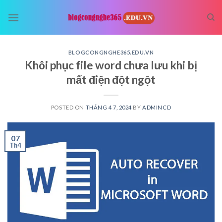
Skip
to
content
BLOGCONGNGHE365.EDU.VN
Khôi phục file word chưa lưu khi bị
mất điện đột ngột
POSTED ON
THÁNG 4 7, 2024
BY
ADMINCD
07
Th4