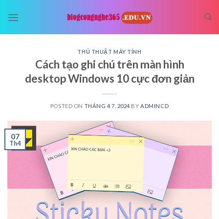
Skip
to
content
THỦ THUẬT MÁY TÍNH
Cách tạo ghi chú trên màn hình
desktop Windows 10 cực đơn giản
POSTED ON
THÁNG 4 7, 2024
BY
ADMINCD
07
Th4