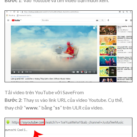
Bước 1
: Vào Youtube và tìm video bạn muốn xem.
Tải video trên YouTube với SaveFrom
Bước 2
: Thay ss vào link URL của video Youtube. Cụ thể,
thay chữ “
www.
” bằng “
ss
” trên ULR của video.