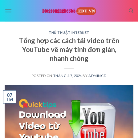
Skip
to
content
THỦ THUẬT INTERNET
Tổng hợp các cách tải video trên
YouTube về máy tính đơn giản,
nhanh chóng
POSTED ON
THÁNG 4 7, 2024
BY
ADMINCD
07
Th4