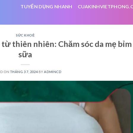
TUYỂN DỤNG NHANH
CUAKINHVIETPHONG.
SỨC KHOẺ
 từ thiên nhiên: Chăm sóc da mẹ bỉm
sữa
ED ON
THÁNG 3 7, 2024
BY
ADMINCD