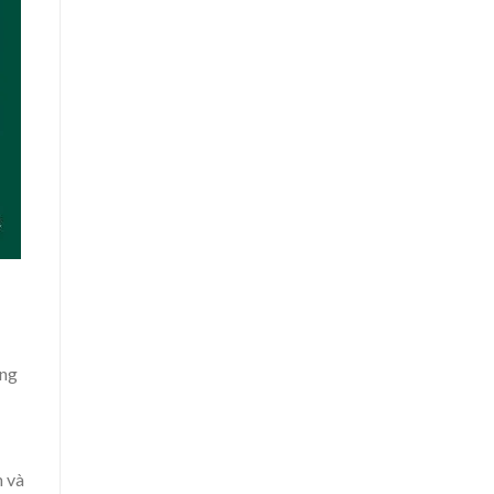
ững
n và