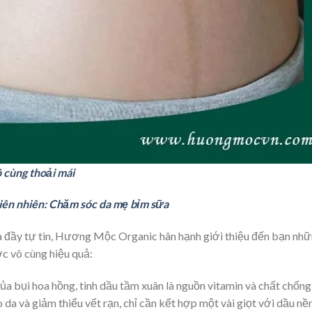
ô cùng thoải mái
hiên nhiên: Chăm sóc da mẹ bỉm sữa
 và đầy tự tin, Hương Mộc Organic hân hạnh giới thiệu đến bạn nh
ợc vô cùng hiệu quả:
ủa bụi hoa hồng, tinh dầu tầm xuân là nguồn vitamin và chất chống
o da và giảm thiểu vết rạn, chỉ cần kết hợp một vài giọt với dầu nề