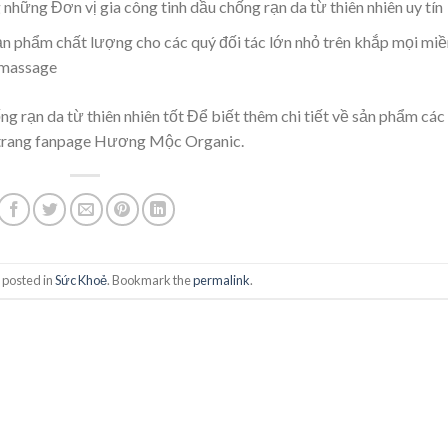
những Đơn vị gia công tinh dầu chống rạn da từ thiên nhiên uy tín
ản phẩm chất lượng cho các quý đối tác lớn nhỏ trên khắp mọi miề
u massage
g rạn da từ thiên nhiên tốt
Để biết thêm chi tiết về sản phẩm các
ên trang fanpage Hương Mộc Organic.
 posted in
Sức Khoẻ
. Bookmark the
permalink
.