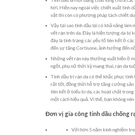
hơi. Hiện nay ngoài việc chiết xuất tinh
vật thì còn có phương pháp tách chiết du
Vậy tại sao tinh dầu lại có khả năng làm 
vết rạn trên da. Đây là hiện tượng da bị 
đây là tình trạng các yếu tố liên kết ở c
đến sự tăng Cortisone, ảnh hưởng đến nồn
Những vết rạn này thường xuất hiện ở m
ngột, phụ nữ thời kỳ mang thai, rạn da tuổ
Tinh dầu trị rạn da có thể khắc phục tì
rất tốt, đồng thời hỗ trợ tăng cường sản
liên kết ở biểu bì da, các hoạt chất trong
một cách hiệu quả. Vì thế, bạn không nên 
Đơn vị gia công tinh dầu chống rạ
Với hơn 5 năm kinh nghiệm tr