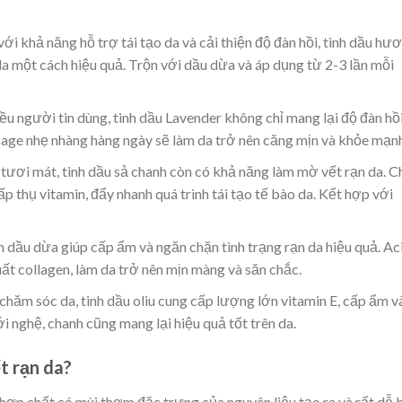
i khả năng hỗ trợ tái tạo da và cải thiện độ đàn hồi, tinh dầu hư
da một cách hiệu quả. Trộn với dầu dừa và áp dụng từ 2-3 lần mỗi
 người tin dùng, tinh dầu Lavender không chỉ mang lại độ đàn hồ
age nhẹ nhàng hàng ngày sẽ làm da trở nên căng mịn và khỏe mạnh
ơi mát, tinh dầu sả chanh còn có khả năng làm mờ vết rạn da. C
p thụ vitamin, đẩy nhanh quá trình tái tạo tế bào da. Kết hợp với
h dầu dừa giúp cấp ẩm và ngăn chặn tình trạng rạn da hiệu quả. Ac
uất collagen, làm da trở nên mịn màng và săn chắc.
hăm sóc da, tinh dầu oliu cung cấp lượng lớn vitamin E, cấp ẩm v
i nghệ, chanh cũng mang lại hiệu quả tốt trên da.
t rạn da?
hợp chất có mùi thơm đặc trưng của nguyên liệu tạo ra và rất dễ 