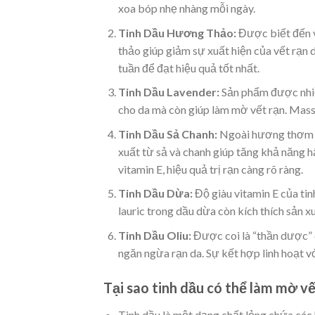
xoa bóp nhẹ nhàng mỗi ngày.
Tinh Dầu Hương Thảo:
Được biết đến vớ
thảo giúp giảm sự xuất hiện của vết rạn 
tuần để đạt hiệu quả tốt nhất.
Tinh Dầu Lavender:
Sản phẩm được nhiều
cho da mà còn giúp làm mờ vết rạn. Mass
Tinh Dầu Sả Chanh:
Ngoài hương thơm tư
xuất từ sả và chanh giúp tăng khả năng hấ
vitamin E, hiệu quả trị rạn càng rõ ràng.
Tinh Dầu Dừa:
Độ giàu vitamin E của tin
lauric trong dầu dừa còn kích thích sản x
Tinh Dầu Oliu:
Được coi là “thần dược” c
ngăn ngừa rạn da. Sự kết hợp linh hoạt vớ
Tại sao tinh dầu có thể làm mờ vế
Tinh dầu là một dạng chất lỏng chứa các 