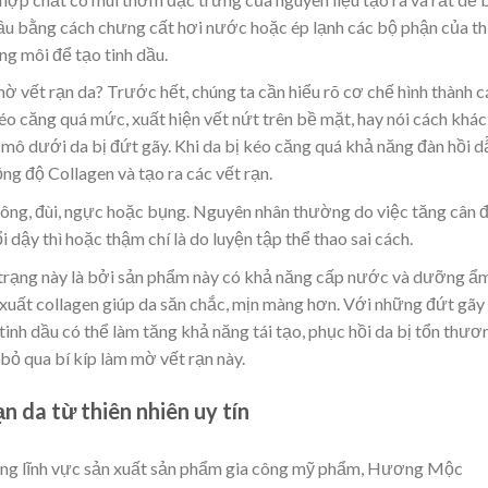
 dầu bằng cách chưng cất hơi nước hoặc ép lạnh các bộ phận của t
ng môi để tạo tinh dầu.
mờ vết rạn da? Trước hết, chúng ta cần hiểu rõ cơ chế hình thành c
kéo căng quá mức, xuất hiện vết nứt trên bề mặt, hay nói cách khác
ác mô dưới da bị đứt gãy. Khi da bị kéo căng quá khả năng đàn hồi d
g độ Collagen và tạo ra các vết rạn.
ông, đùi, ngực hoặc bụng. Nguyên nhân thường do việc tăng cân 
i dậy thì hoặc thậm chí là do luyện tập thể thao sai cách.
nh trạng này là bởi sản phẩm này có khả năng cấp nước và dưỡng ẩ
 xuất collagen giúp da săn chắc, mịn màng hơn. Với những đứt gãy
 tinh dầu có thể làm tăng khả năng tái tạo, phục hồi da bị tổn thươ
bỏ qua bí kíp làm mờ vết rạn này.
n da từ thiên nhiên uy tín
ong lĩnh vực sản xuất sản phẩm gia công mỹ phẩm, Hương Mộc