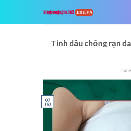
Skip
to
content
Tinh dầu chống rạn da
POST
07
Th3