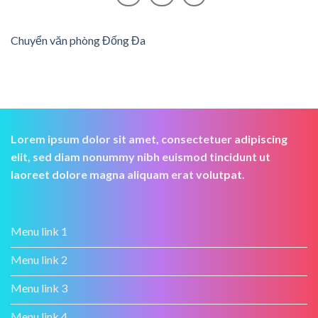
Chuyển văn phòng Đống Đa
Lorem ipsum dolor sit amet, consectetuer adipiscing
elit, sed diam nonummy nibh euismod tincidunt ut
laoreet dolore magna aliquam erat volutpat.
Menu link 1
Menu link 2
Menu link 3
Menu link 4