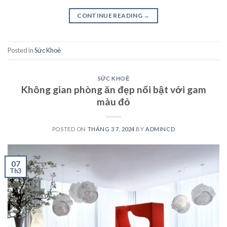
CONTINUE READING
→
Posted in
Sức Khoẻ
SỨC KHOẺ
Không gian phòng ăn đẹp nổi bật với gam
màu đỏ
POSTED ON
THÁNG 3 7, 2024
BY
ADMINCD
07
Th3