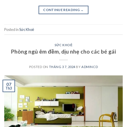
CONTINUE READING
→
Posted in
Sức Khoẻ
SỨC KHOẺ
Phòng ngủ êm đềm, dịu nhẹ cho các bé gái
POSTED ON
THÁNG 3 7, 2024
BY
ADMINCD
07
Th3