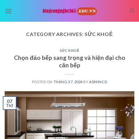
Skip
to
content
CATEGORY ARCHIVES:
SỨC KHOẺ
SỨC KHOẺ
Chọn đảo bếp sang trọng và hiện đại cho
căn bếp
POSTED ON
THÁNG 3 7, 2024
BY
ADMINCD
07
Th3