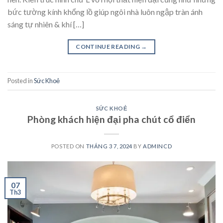
bức tường kính khổng lồ giúp ngôi nhà luôn ngập tràn ánh
sáng tự nhiên & khí […]
CONTINUE READING
→
Posted in
Sức Khoẻ
SỨC KHOẺ
Phòng khách hiện đại pha chút cổ điển
POSTED ON
THÁNG 3 7, 2024
BY
ADMINCD
07
Th3