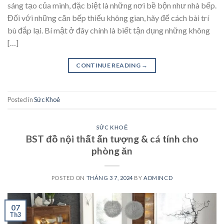
sáng tạo của mình, đặc biệt là những nơi bề bộn như nhà bếp.
Đối với những căn bếp thiếu không gian, hãy để cách bài trí
bù đắp lại. Bí mật ở đây chính là biết tận dụng những không
[…]
CONTINUE READING
→
Posted in
Sức Khoẻ
SỨC KHOẺ
BST đồ nội thất ấn tượng & cá tính cho
phòng ăn
POSTED ON
THÁNG 3 7, 2024
BY
ADMINCD
07
Th3