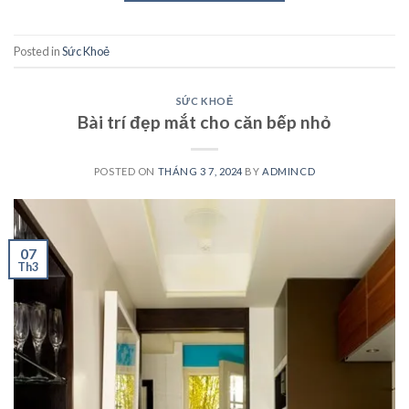
Posted in
Sức Khoẻ
SỨC KHOẺ
Bài trí đẹp mắt cho căn bếp nhỏ
POSTED ON
THÁNG 3 7, 2024
BY
ADMINCD
07
Th3