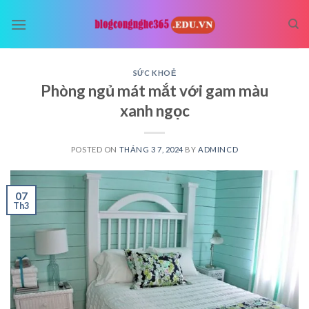
Skip
to
content
SỨC KHOẺ
Phòng ngủ mát mắt với gam màu
xanh ngọc
POSTED ON
THÁNG 3 7, 2024
BY
ADMINCD
07
Th3