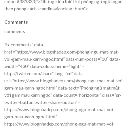
color: #333333;”>Những kiểu thiết kế phòng ngủ ngọt ngào
theo phong cách scandinavianclear: both”>
Comments
comments
fb-comments” data-
href=”https://www.blognhadep.com/phong-ngu-mat-mat-
voi-gam-mau-xanh-ngoc.html” data-num-posts=”10″ data-
width=”430″ data-colorscheme=”light”>
http://twitter.com/share” lang=”en” data-
url=”https://www.blognhadep.com/phong-ngu-mat-mat-voi-
gam-mau-xanh-ngoc.html” data-text=”Phòng ngủ mát mắt
với gam màu xanh ngọc” data-count=”horizontal” class=”sr-
twitter-button twitter-share-button”>
https://www.blognhadep.com/phong-ngu-mat-mat-voi-
gam-mau-xanh-ngoc.html”
https://www.blognhadep.com/phong-ngu-mat-mat-voi-