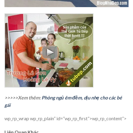
>>>>>Xem thêm:
Phòng ngủ êm đềm, dịu nhẹ cho các bé
gái
wp_rp_wrap wp_rp_plain” id=”wp_rp_first”>wp_rp_content”>
Liên Quan Khác