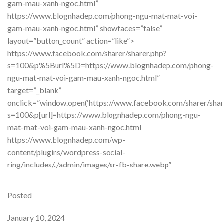
gam-mau-xanh-ngoc.html”
https://www.blognhadep.com/phong-ngu-mat-mat-voi-
gam-mau-xanh-ngoc.html” showfaces=”false”
layout=”button_count” action=”like”>
https://www.facebook.com/sharer/sharer.php?
s=100&p%5Burl%5D=https://www.blognhadep.com/phong-
ngu-mat-mat-voi-gam-mau-xanh-ngoc.html”
target=”_blank”
onclick=”window.open(‘https://www.facebook.com/sharer/shar
s=100&p[url]=https://www.blognhadep.com/phong-ngu-
mat-mat-voi-gam-mau-xanh-ngoc.html
https://www.blognhadep.com/wp-
content/plugins/wordpress-social-
ring/includes/../admin/images/sr-fb-share.webp”
Posted
January 10, 2024