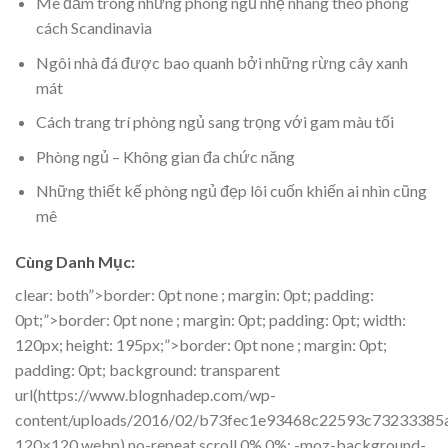
Mê đắm trong những phòng ngủ nhẹ nhàng theo phong
cách Scandinavia
Ngôi nhà đá được bao quanh bởi những rừng cây xanh
mát
Cách trang trí phòng ngủ sang trọng với gam màu tối
Phòng ngủ – Không gian đa chức năng
Những thiết kế phòng ngủ đẹp lôi cuốn khiến ai nhìn cũng
mê
Cùng Danh Mục:
clear: both”>border: 0pt none ; margin: 0pt; padding:
0pt;”>border: 0pt none ; margin: 0pt; padding: 0pt; width:
120px; height: 195px;”>border: 0pt none ; margin: 0pt;
padding: 0pt; background: transparent
url(https://www.blognhadep.com/wp-
content/uploads/2016/02/b73fec1e93468c22593c73233385
120×120.webp) no-repeat scroll 0% 0%; -moz-background-