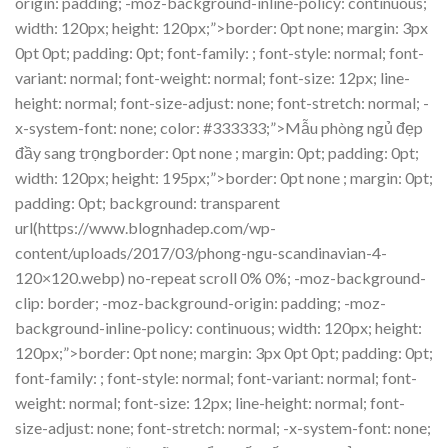
origin: padding; -moz-background-inline-policy: continuous;
width: 120px; height: 120px;”>border: 0pt none; margin: 3px
0pt 0pt; padding: 0pt; font-family: ; font-style: normal; font-
variant: normal; font-weight: normal; font-size: 12px; line-
height: normal; font-size-adjust: none; font-stretch: normal; -
x-system-font: none; color: #333333;”>Mẫu phòng ngủ đẹp
đầy sang trọngborder: 0pt none ; margin: 0pt; padding: 0pt;
width: 120px; height: 195px;”>border: 0pt none ; margin: 0pt;
padding: 0pt; background: transparent
url(https://www.blognhadep.com/wp-
content/uploads/2017/03/phong-ngu-scandinavian-4-
120×120.webp) no-repeat scroll 0% 0%; -moz-background-
clip: border; -moz-background-origin: padding; -moz-
background-inline-policy: continuous; width: 120px; height:
120px;”>border: 0pt none; margin: 3px 0pt 0pt; padding: 0pt;
font-family: ; font-style: normal; font-variant: normal; font-
weight: normal; font-size: 12px; line-height: normal; font-
size-adjust: none; font-stretch: normal; -x-system-font: none;