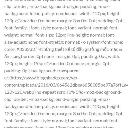
clip: border; -moz-background-origin: padding; -moz-
background-inline-policy: continuous; width: 120px; height:
120px;”>border: 0pt none; margin: 3px 0pt 0pt; padding: 0pt;
font-family: ; font-style: normal; font-variant: normal; font-
weight: normal; font-size: 12px; line-height: normal; font-
size-adjust: none; font-stretch: normal; -x-system-font: none;
color: #333333;”>Những thiết kế tủ đầu giường mộc mạc &
ấm cúngborder: 0pt none ; margin: 0pt; padding: 0pt; width:
120px; height: 195px;”>border: 0pt none ; margin: 0pt;
padding: 0pt; background: transparent
url(https://www.blognhadep.com/wp-
content/uploads/2016/03/664562dbea6658085be97a76ff1a
120×120.webp) no-repeat scroll 0% 0%; -moz-background-
clip: border; -moz-background-origin: padding; -moz-
background-inline-policy: continuous; width: 120px; height:
120px;”>border: 0pt none; margin: 3px 0pt 0pt; padding: 0pt;
font-family: ; font-style: normal; font-variant: normal; font-
weight: normal; font-size: 12px; line-height: normal; font-