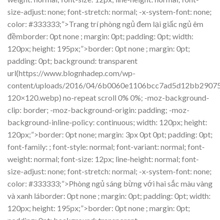
size-adjust: none; font-stretch: normal; -x-system-font: none;
color: #333333;”>Trang trí phòng ngủ đem lại giấc ngủ êm
đềmborder: 0pt none ; margin: 0pt; padding: 0pt; width:
120px; height: 195px;”>border: 0pt none ; margin: 0pt;
padding: 0pt; background: transparent
url(https://www.blognhadep.com/wp-
content/uploads/2016/04/6b0060e1106bcc7ad5d12bb2907
120×120.webp) no-repeat scroll 0% 0%; -moz-background-
clip: border; -moz-background-origin: padding; -moz-
background-inline-policy: continuous; width: 120px; height:
120px;”>border: 0pt none; margin: 3px 0pt 0pt; padding: 0pt;
font-family: ; font-style: normal; font-variant: normal; font-
weight: normal; font-size: 12px; line-height: normal; font-
size-adjust: none; font-stretch: normal; -x-system-font: none;
color: #333333;”>Phòng ngủ sáng bừng với hai sắc màu vàng
và xanh láborder: 0pt none ; margin: 0pt; padding: 0pt; width:
120px; height: 195px;”>border: 0pt none ; margin: 0pt;