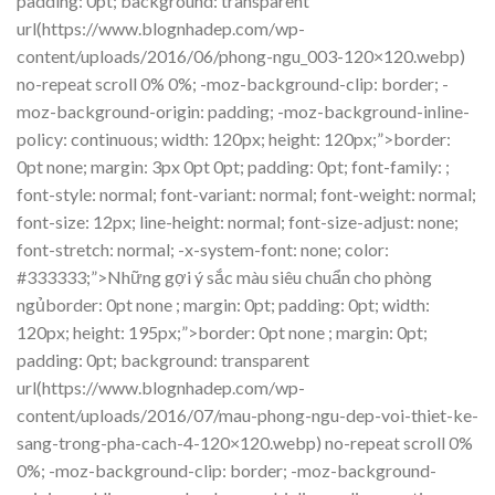
padding: 0pt; background: transparent
url(https://www.blognhadep.com/wp-
content/uploads/2016/06/phong-ngu_003-120×120.webp)
no-repeat scroll 0% 0%; -moz-background-clip: border; -
moz-background-origin: padding; -moz-background-inline-
policy: continuous; width: 120px; height: 120px;”>border:
0pt none; margin: 3px 0pt 0pt; padding: 0pt; font-family: ;
font-style: normal; font-variant: normal; font-weight: normal;
font-size: 12px; line-height: normal; font-size-adjust: none;
font-stretch: normal; -x-system-font: none; color:
#333333;”>Những gợi ý sắc màu siêu chuẩn cho phòng
ngủborder: 0pt none ; margin: 0pt; padding: 0pt; width:
120px; height: 195px;”>border: 0pt none ; margin: 0pt;
padding: 0pt; background: transparent
url(https://www.blognhadep.com/wp-
content/uploads/2016/07/mau-phong-ngu-dep-voi-thiet-ke-
sang-trong-pha-cach-4-120×120.webp) no-repeat scroll 0%
0%; -moz-background-clip: border; -moz-background-