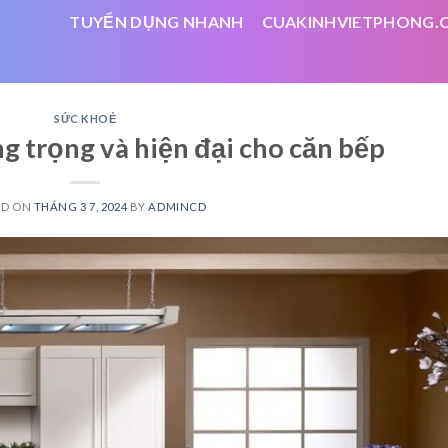
TUYỂN DỤNG NHANH
CUAKINHVIETPHONG.
SỨC KHOẺ
g trọng và hiện đại cho căn bếp
ED ON
THÁNG 3 7, 2024
BY
ADMINCD