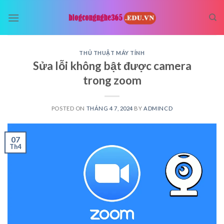
Skip
to
content
THỦ THUẬT MÁY TÍNH
Sửa lỗi không bật được camera
trong zoom
POSTED ON
THÁNG 4 7, 2024
BY
ADMINCD
07
Th4