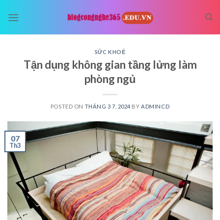
Skip
to
content
SỨC KHOẺ
Tận dụng không gian tầng lửng làm
phòng ngủ
POSTED ON
THÁNG 3 7, 2024
BY
ADMINCD
07
Th3