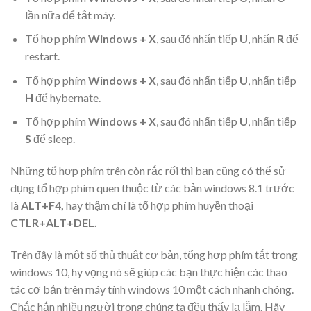
lần nữa để tắt máy.
Tổ hợp phím
Windows + X
, sau đó nhấn tiếp
U
, nhấn
R
để
restart.
Tổ hợp phím
Windows + X
, sau đó nhấn tiếp
U
, nhấn tiếp
H
để hybernate.
Tổ hợp phím
Windows + X
, sau đó nhấn tiếp
U
, nhấn tiếp
S
để sleep.
Những tổ hợp phím trên còn rắc rối thì bạn cũng có thể sử
dụng tổ hợp phím quen thuộc từ các bản windows 8.1 trước
là
ALT+F4
,
hay thậm chí là tổ hợp phím huyền thoại
CTLR+ALT+DEL.
Trên đây là một số thủ thuật cơ bản, tổng hợp phím tắt trong
windows 10, hy vọng nó sẽ giúp các bạn thực hiện các thao
tác cơ bản trên máy tính windows 10 một cách nhanh chóng.
Chắc hẳn nhiều người trong chúng ta đều thấy lạ lẫm. Hãy