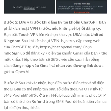
Bước 2:
Lưu ý trước khi đăng ký tài khoản ChatGPT bạn
phải kích hoạt VPN trước, nếu không sẽ bị lỗi đăng ký
.
Bạn bật
Touch VPN
lên và chọn khu vực
USA
hoặc
United
Kingdom
. Sau khi kích hoạt VPN, bạn truy cập trang web
của ChatGPT tại đây https://chat.openai.com/. Chọn
mục
Sign up
để đăng ký > điền tài khoản Gmail của bạn > tạo
mật khẩu. Tiếp theo bạn sẽ được yêu cầu xác nhận bằng
cách
đăng nhập vào Gmail
và
nhấn vào đường link
được
gửi từ Open AI.
Bước 3:
Sau khi xác nhận, bạn đến bước điền tên và số điện
thoại. Bạn có thể nhập tên bạn, số điện thoại và OTP lấy từ
SMS Pool như bước ở trên. Nếu bị quá thời gian 5 phút OTP
bạn có thể chọn
Refund
trong SMS Pool để hoàn tiền và mua
lại số điện thoại khác.