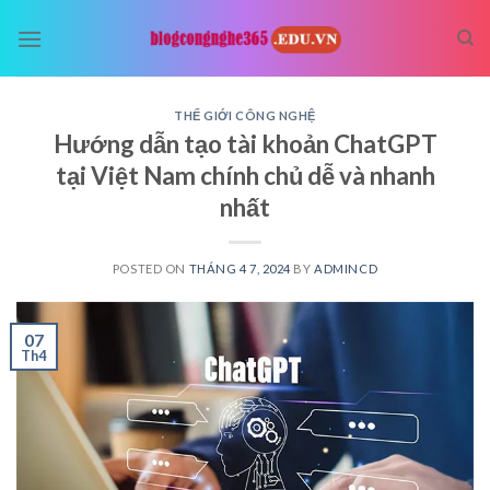
Skip
to
content
THẾ GIỚI CÔNG NGHỆ
Hướng dẫn tạo tài khoản ChatGPT
tại Việt Nam chính chủ dễ và nhanh
nhất
POSTED ON
THÁNG 4 7, 2024
BY
ADMINCD
07
Th4