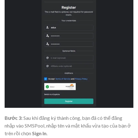
Bước 3:
Sau khi đăng ký thành công, bạn đã có thể đăng
nhập vào SMSPool, nhập tên và mật khẩu vừa tạo của bạn ở
trên rồi chọn
Sign In
.