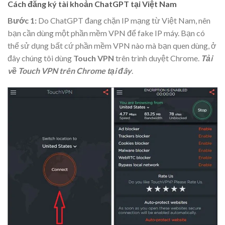
Cách đăng ký tài khoản ChatGPT tại Việt Nam
Bước 1:
Do ChatGPT đang chặn IP mạng từ Việt Nam, nên
bạn cần dùng một phần mềm VPN để fake IP máy. Bạn có
thể sử dụng bất cứ phần mềm VPN nào mà bạn quen dùng, ở
đây chúng tôi dùng
Touch VPN
trên trình duyệt Chrome.
Tải
về Touch VPN trên Chrome tại đây
.