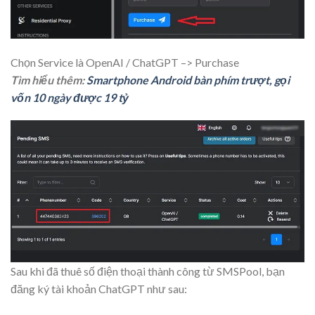
Chọn Service là OpenAI / ChatGPT –> Purchase
Tìm hiểu thêm:
Smartphone Android bàn phím trượt, gọi
vốn 10 ngày được 19 tỷ
Sau khi đã thuê số điện thoại thành công từ SMSPool, bạn
đăng ký tài khoản ChatGPT như sau: