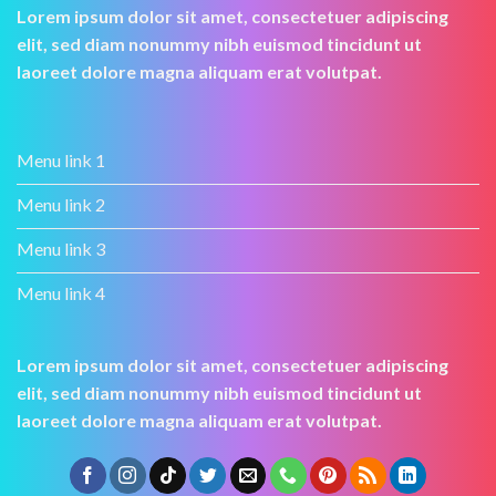
Lorem ipsum dolor sit amet, consectetuer adipiscing
elit, sed diam nonummy nibh euismod tincidunt ut
laoreet dolore magna aliquam erat volutpat.
Menu link 1
Menu link 2
Menu link 3
Menu link 4
Lorem ipsum dolor sit amet, consectetuer adipiscing
elit, sed diam nonummy nibh euismod tincidunt ut
laoreet dolore magna aliquam erat volutpat.