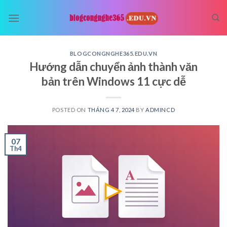
Skip
to
content
BLOGCONGNGHE365.EDU.VN
Hướng dẫn chuyển ảnh thành văn
bản trên Windows 11 cực dễ
POSTED ON
THÁNG 4 7, 2024
BY
ADMINCD
07
Th4