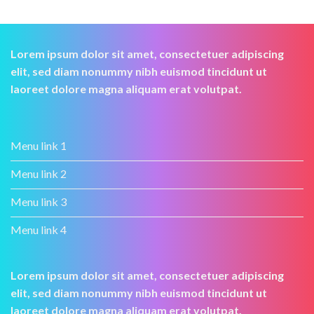
Lorem ipsum dolor sit amet, consectetuer adipiscing
elit, sed diam nonummy nibh euismod tincidunt ut
laoreet dolore magna aliquam erat volutpat.
Menu link 1
Menu link 2
Menu link 3
Menu link 4
Lorem ipsum dolor sit amet, consectetuer adipiscing
elit, sed diam nonummy nibh euismod tincidunt ut
laoreet dolore magna aliquam erat volutpat.