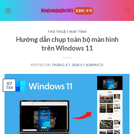
Skip
to
content
THỦ THUẬT MÁY TÍNH
Hướng dẫn chụp toàn bộ màn hình
trên Windows 11
POSTED ON
THÁNG 4 7, 2024
BY
ADMINCD
07
Th4