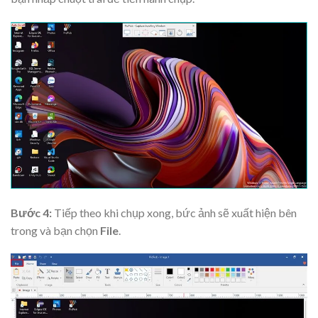
Bước 4:
Tiếp theo khi chụp xong, bức ảnh sẽ xuất hiện bên
trong và bạn chọn
File
.