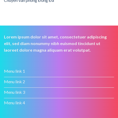
Chuyển văn phòng Đống Đa
Lorem ipsum dolor sit amet, consectetuer adipiscing
elit, sed diam nonummy nibh euismod tincidunt ut
laoreet dolore magna aliquam erat volutpat.
Menu link 1
Menu link 2
Menu link 3
Menu link 4