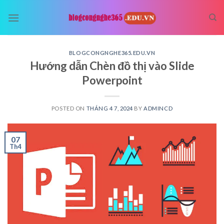
Skip
to
content
BLOGCONGNGHE365.EDU.VN
Hướng dẫn Chèn đồ thị vào Slide
Powerpoint
POSTED ON
THÁNG 4 7, 2024
BY
ADMINCD
07
Th4