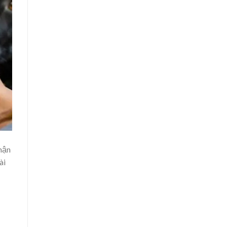
hận
ài