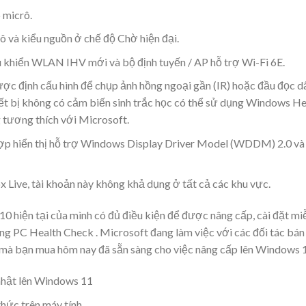
 micrô.
 và kiểu nguồn ở chế độ Chờ hiện đại.
u khiển WLAN IHV mới và bộ định tuyến / AP hỗ trợ Wi-Fi 6E.
c định cấu hình để chụp ảnh hồng ngoại gần (IR) hoặc đầu đọc d
hiết bị không có cảm biến sinh trắc học có thể sử dụng Windows He
tương thích với Microsoft.
ợp hiển thị hỗ trợ Windows Display Driver Model (WDDM) 2.0 và
 Live, tài khoản này không khả dụng ở tất cả các khu vực.
 hiện tại của mình có đủ điều kiện để được nâng cấp, cài đặt mi
 PC Health Check . Microsoft đang làm việc với các đối tác bán 
à bạn mua hôm nay đã sẵn sàng cho việc nâng cấp lên Windows 
nhật lên Windows 11
hức trên máy tính