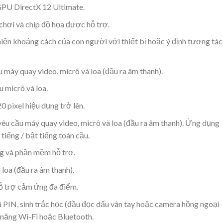
GPU DirectX 12 Ultimate.
chơi và chip đồ họa được hỗ trợ.
iện khoảng cách của con người với thiết bị hoặc ý định tương tác
u máy quay video, micrô và loa (đầu ra âm thanh).
 micrô và loa.
 pixel hiệu dụng trở lên.
êu cầu máy quay video, micrô và loa (đầu ra âm thanh). Ứng dụng
tiếng / bật tiếng toàn cầu.
g và phần mềm hỗ trợ.
loa (đầu ra âm thanh).
ỗ trợ cảm ứng đa điểm.
PIN, sinh trắc học (đầu đọc dấu vân tay hoặc camera hồng ngoại
 năng Wi-Fi hoặc Bluetooth.