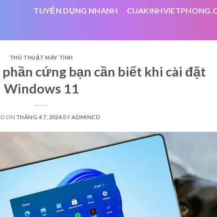
TUYỂN DỤNG NHANH
CUAKINHVIETPHONG.
THỦ THUẬT MÁY TÍNH
 phần cứng bạn cần biết khi cài đặt
Windows 11
ED ON
THÁNG 4 7, 2024
BY
ADMINCD