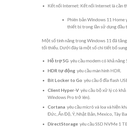
Kết nối Internet: Kết nối Internet là cần 
Phiên bản Windows 11 Home yêu
thiết bị trong lần sử dụng đầu t
Một số tính năng trong Windows 11 đã tăng 
tối thiểu. Dưới đây là một số chi tiết bổ sun
Hỗ trợ 5G
yêu cầu modem có khả năng 
HDR tự động
yêu cầu màn hình HDR.
Bit Locker to Go
yêu cầu ổ đĩa flash US
Client Hyper-V
yêu cầu bộ xử lý có khả 
Windows Pro trở lên).
Cortana
yêu cầu micrô và loa và hiện k
Đức, Ấn Độ, Ý, Nhật Bản, Mexico, Tây B
DirectStorage
yêu cầu SSD NVMe 1 TB tr