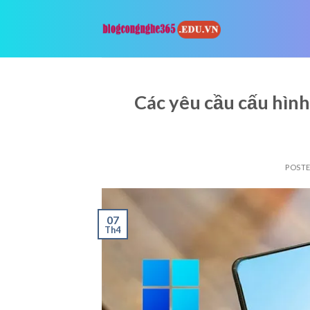
Skip
to
content
Các yêu cầu cấu hình
POST
07
Th4