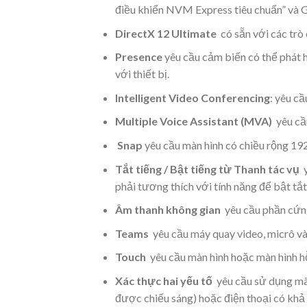
điều khiển NVM Express tiêu chuẩn” và 
DirectX 12 Ultimate
có sẵn với các trò 
Presence
yêu cầu cảm biến có thể phát h
với thiết bị.
Intelligent Video Conferencing
: yêu cầ
Multiple Voice Assistant (MVA)
yêu cầu
Snap
yêu cầu màn hình có chiều rộng 1920
Tắt tiếng / Bật tiếng từ Thanh tác vụ
y
phải tương thích với tính năng để bật tắt 
Âm thanh không gian
yêu cầu phần cứn
Teams
yêu cầu máy quay video, micrô và 
Touch
yêu cầu màn hình hoặc màn hình h
Xác thực hai yếu tố
yêu cầu sử dụng mã 
được chiếu sáng) hoặc điện thoại có khả