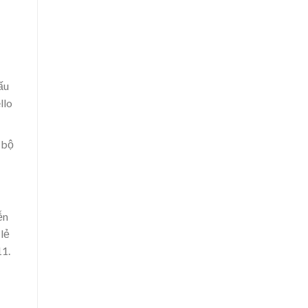
ấu
llo
 bộ
ễn
lẻ
11.