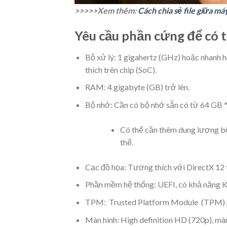
>>>>>Xem thêm:
Cách chia sẻ file giữa 
Yêu cầu phần cứng để có 
Bộ xử lý: 1 gigahertz (GHz) hoặc nhanh h
thích trên chip (SoC).
RAM: 4 gigabyte (GB) trở lên.
Bộ nhớ: Cần có bộ nhớ sẵn có từ 64 GB *
Có thể cần thêm dung lượng bộ 
thể.
Cạc đồ họa: Tương thích với DirectX 12 
Phần mềm hệ thống: UEFI, có khả năng K
TPM: Trusted Platform Module (TPM) p
Màn hình: High definition HD (720p), màn 