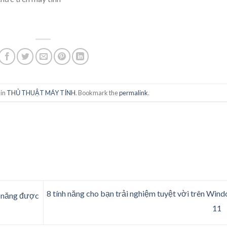
 in
THỦ THUẬT MÁY TÍNH
. Bookmark the
permalink
.
8 tính năng cho bạn trải nghiệm tuyệt vời trên Win
h năng được
11