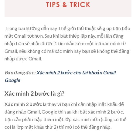
Trong bài hướng dẫn này Thế giới thủ thuật sẽ giúp bạn bảo
mật Gmail tốt hơn. Sau khi bật thiếp lập này, mỗi lần đăng
nhập bạn sẽ nhận được 1 tin nhắn kèm một mã xác minh từ
Gmail, nếu không có mã xác minh này bạn sẽ không thể đăng
nhập được Gmail.
Bạn đang đọc:
Xác minh 2 bước cho tài khoản Gmail,
Google
Xác minh 2 bước là gì?
Xác minh 2 bước
là thay vì bạn chỉ cần nhập mật khẩu để
đăng nhập Gmail, Google thì sau khi bật xác minh 2 bước,
bạn cần phải nhập thêm một lớp xác minh nữa (cũng có thể
coi là lớp mật khẩu thứ 2) thì mới có thể đăng nhập.