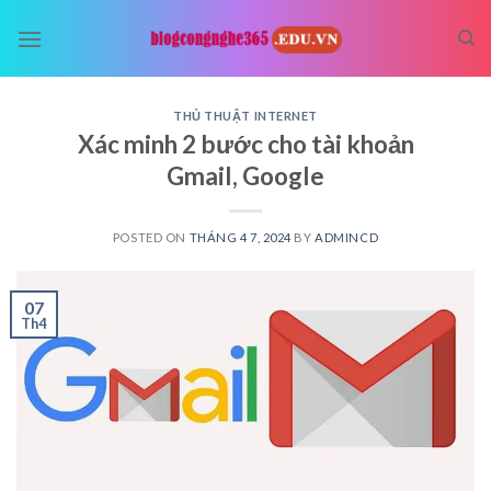
Skip
to
content
THỦ THUẬT INTERNET
Xác minh 2 bước cho tài khoản
Gmail, Google
POSTED ON
THÁNG 4 7, 2024
BY
ADMINCD
07
Th4