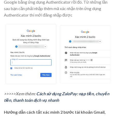
Google bằng ứng dụng Authenticator rồi đó. Từ những lần
sau bạn cần phải nhập thêm mã xác nhận trên ứng dụng
Authenticator thì mới đăng nhập được
>>>>>Xem thêm:
Cách sử dụng ZaloPay: nạp tiền, chuyển
tiền, thanh toán dịch vụ nhanh
Hướng dẫn cách tắt xác minh 2 bước tài khoản Gmail,