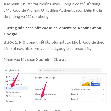
Xác minh 2 bước tài khoản Gmail, Google có thể sử dụng
SMS, Google Prompt, Ứng dụng Authenticator, Điện thoại
dự phòng và Mã dự phòng
Hướng dẫn cách bật xác minh 2 bước tài khoản Gmail,
Google
Bước 1
: Mở trang thiết lập bảo mật tài khoản Google theo
liên kết này: https://myaccount.google.com/security
Nhấn vào tùy chọn
Xác minh 2 bước