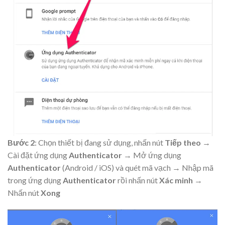
Bước 2
: Chọn thiết bị đang sử dụng, nhấn nút
Tiếp theo
→
Cài đặt ứng dụng
Authenticator
→ Mở ứng dụng
Authenticator
(Android / iOS) và quét mã vạch → Nhập mã
trong ứng dụng
Authenticator
rồi nhấn nút
Xác minh
→
Nhấn nút
Xong