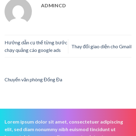
ADMINCD
Hướng dẫn cụ thể từng bước
Thay đổi giao diện cho Gmail
chạy quảng cáo google ads
Chuyển văn phòng Đống Đa
Lorem ipsum dolor sit amet, consectetuer adipiscing
elit, sed diam nonummy nibh euismod tincidunt ut