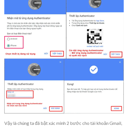
Vậy là chúng ta đã bật xác minh 2 bước cho tài khoản Gmail,