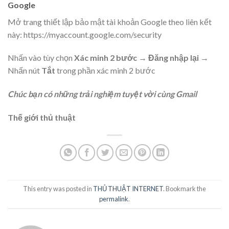
Google
Mở trang thiết lập bảo mật tài khoản Google theo liên kết
này: https://myaccount.google.com/security
Nhấn vào tùy chọn
Xác minh 2 bước
→
Đăng nhập lại
→
Nhấn nút
Tắt
trong phần xác minh 2 bước
Chúc bạn có những trải nghiệm tuyệt vời cùng Gmail
Thế giới thủ thuật
This entry was posted in
THỦ THUẬT INTERNET
. Bookmark the
permalink
.