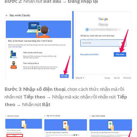
Bước 2
: Nhấn nút
Bắt đầu
→
Đăng nhập lại
Bước 3
:
Nhập số điện thoại
, chọn cách thức nhận mã rồi
nhấn nút
Tiếp theo
→ Nhập mã xác nhận rồi nhấn nút
Tiếp
theo
→ Nhấn nút
Bật