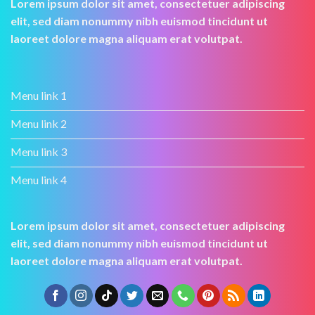
Lorem ipsum dolor sit amet, consectetuer adipiscing
elit, sed diam nonummy nibh euismod tincidunt ut
laoreet dolore magna aliquam erat volutpat.
Menu link 1
Menu link 2
Menu link 3
Menu link 4
Lorem ipsum dolor sit amet, consectetuer adipiscing
elit, sed diam nonummy nibh euismod tincidunt ut
laoreet dolore magna aliquam erat volutpat.