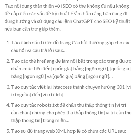
Tạo nội dung thân thiện với SEO có thể không đủ nếu không
đề cập đến các vấn đề kỹ thuật. Đảm bảo rằng bạn đang đi
đúng hướng và sử dụng câu lệnh ChatGPT cho SEO kỹ thuật
nếu bạn cần trợ giúp thêm.
Tạo đánh dấu Lược đồ trang Câu hỏi thường gặp cho các
câu hỏi và câu trả lời sau:…
Tạo các thẻ hreflang để làm nổi bật trong các trang được
nhắm mục tiêu đến [quốc gia] bằng [ngôn ngữ], [quốc gia]
bằng [ngôn ngữ] và [quốc gia] bằng [ngôn ngữ]…
Tạo quy tắc viết lại .htaccess thành chuyển hướng 301 [vị
trí nguồn] đến [vị trí đích]…
Tạo quy tắc robots.txt để chặn thu thập thông tin [vị trí
cần chặn] nhưng cho phép thu thập thông tin [vị trí cần thu
thập thông tin] trong miền…
Tạo sơ đồ trang web XML hợp lệ có chứa các URL sau: