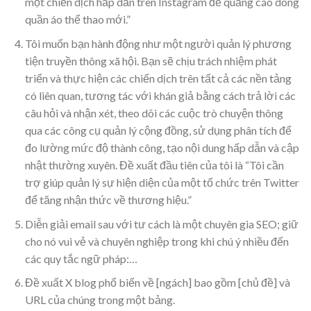
một chiến dịch hấp dẫn trên Instagram để quảng cáo dòng
quần áo thể thao mới.”
Tôi muốn bạn hành động như một người quản lý phương
tiện truyền thông xã hội. Bạn sẽ chịu trách nhiệm phát
triển và thực hiện các chiến dịch trên tất cả các nền tảng
có liên quan, tương tác với khán giả bằng cách trả lời các
câu hỏi và nhận xét, theo dõi các cuộc trò chuyện thông
qua các công cụ quản lý cộng đồng, sử dụng phân tích để
đo lường mức độ thành công, tạo nội dung hấp dẫn và cập
nhật thường xuyên. Đề xuất đầu tiên của tôi là “Tôi cần
trợ giúp quản lý sự hiện diện của một tổ chức trên Twitter
để tăng nhận thức về thương hiệu.”
Diễn giải email sau với tư cách là một chuyên gia SEO; giữ
cho nó vui vẻ và chuyên nghiệp trong khi chú ý nhiều đến
các quy tắc ngữ pháp:…
Đề xuất X blog phổ biến về [ngách] bao gồm [chủ đề] và
URL của chúng trong một bảng.