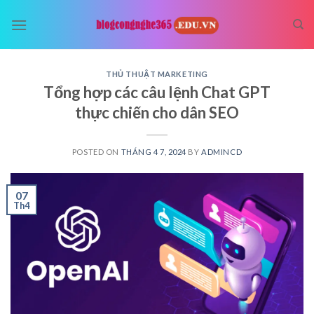
Skip
to
content
THỦ THUẬT MARKETING
Tổng hợp các câu lệnh Chat GPT
thực chiến cho dân SEO
POSTED ON
THÁNG 4 7, 2024
BY
ADMINCD
07
Th4