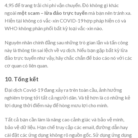
4,95 để trang trải chi phí vận chuyển. Đó không gì khác
ngoài
một scam – lừa đảo trực tuyến
mà bạn nên tránh xa.
Hiện tại không có vắc-xin COVID-19 hợp pháp hiện có và
WHO không phân phối bất kỳ loại vắc-xin nào.
Nguyên nhân chính đằng sau những trò gian lận và tấn công
này là thông tin sai lệch về vụ dịch. Nếu bạn gặp bất kỳ lừa
đảo trực tuyến như vậy, hãy chắc chắn để báo cáo nó với các
cơ quan có liên quan.
10. Tổng kết
Đại dịch Covid-19 đang xảy ra trên toàn cầu, ảnh hưởng
nghiêm trọng tới tất cả người dân. Và tệ hơn là có những kẻ
lợi dụng thời điểm này để hòng mưu lợi cho mình.
Tất cả bạn cần làm là nâng cao cảnh giác và bảo vệ mình,
bảo vệ dữ liệu. Hạn chế truy cập các email, đường dẫn hay
cài đặt các ứng dụng không rõ nguồn gốc. Sử dụng ứng dụng