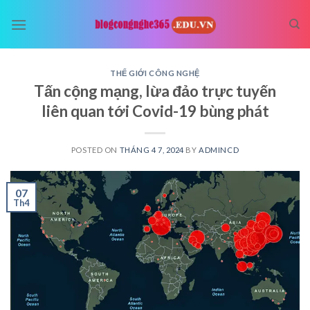
Skip
to
content
THẾ GIỚI CÔNG NGHỆ
Tấn cộng mạng, lừa đảo trực tuyến
liên quan tới Covid-19 bùng phát
POSTED ON
THÁNG 4 7, 2024
BY
ADMINCD
07
Th4