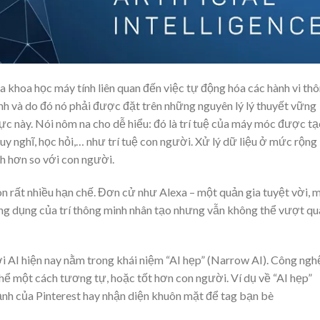
 khoa học máy tính liên quan đến việc tự động hóa các hành vi th
nh và do đó nó phải được đặt trên những nguyên lý lý thuyết vững
c này. Nói nôm na cho dễ hiểu: đó là trí tuệ của máy móc được tạ
suy nghĩ, học hỏi,… như trí tuệ con người. Xử lý dữ liệu ở mức rộng
h hơn so với con người.
òn rất nhiều hạn chế. Đơn cử như Alexa – một quản gia tuyệt vời, 
ng dụng của trí thông minh nhân tạo nhưng vẫn không thể vượt qu
ới AI hiện nay nằm trong khái niệm “AI hẹp” (Narrow AI). Công ngh
hể một cách tương tự, hoặc tốt hơn con người. Ví dụ về “AI hẹp”
ảnh của Pinterest hay nhận diện khuôn mặt để tag bạn bè