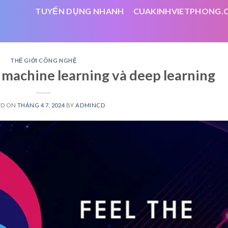
TUYỂN DỤNG NHANH
CUAKINHVIETPHONG.
THẾ GIỚI CÔNG NGHỆ
, machine learning và deep learning
ED ON
THÁNG 4 7, 2024
BY
ADMINCD