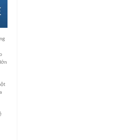
ông
o
 lớn
một
a
ệ