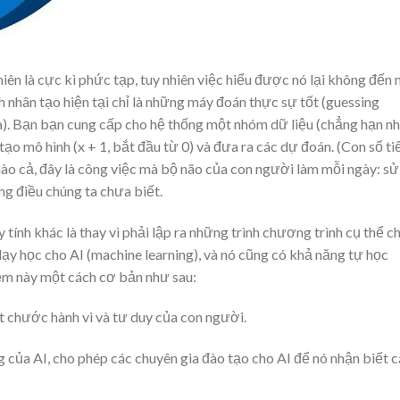
ên là cực kì phức tạp, tuy nhiên việc hiểu được nó lại không đến 
h nhân tạo hiện tại chỉ là những máy đoán thực sự tốt (guessing
a). Bạn bạn cung cấp cho hệ thống một nhóm dữ liệu (chẳng hạn n
tạo mô hình (x + 1, bắt đầu từ 0) và đưa ra các dự đoán. (Con số ti
ào cả, đây là công việc mà bộ não của con người làm mỗi ngày: sử
g điều chúng ta chưa biết.
tính khác là thay vì phải lập ra những trình chương trình cụ thể c
ạy học cho AI (machine learning), và nó cũng có khả năng tự học
niệm này một cách cơ bản như sau:
 chước hành vi và tư duy của con người.
 của AI, cho phép các chuyên gia đào tạo cho AI để nó nhận biết 