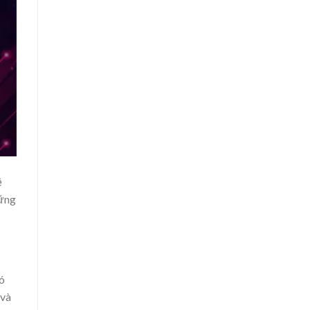
ệ
hững
ó
 và