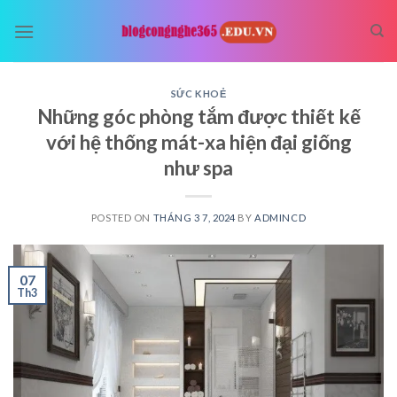
Skip
to
content
SỨC KHOẺ
Những góc phòng tắm được thiết kế
với hệ thống mát-xa hiện đại giống
như spa
POSTED ON
THÁNG 3 7, 2024
BY
ADMINCD
07
Th3