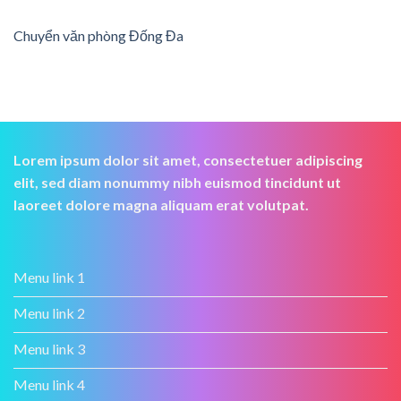
Chuyển văn phòng Đống Đa
Lorem ipsum dolor sit amet, consectetuer adipiscing
elit, sed diam nonummy nibh euismod tincidunt ut
laoreet dolore magna aliquam erat volutpat.
Menu link 1
Menu link 2
Menu link 3
Menu link 4