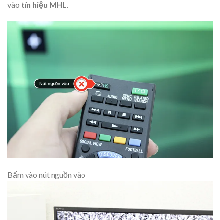
vào
tín hiệu
MHL
.
Bấm vào nút nguồn vào