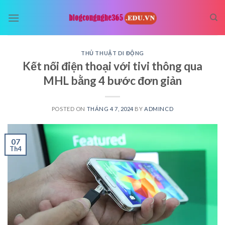
Skip
to
content
THỦ THUẬT DI ĐỘNG
Kết nối điện thoại với tivi thông qua
MHL bằng 4 bước đơn giản
POSTED ON
THÁNG 4 7, 2024
BY
ADMINCD
07
Th4