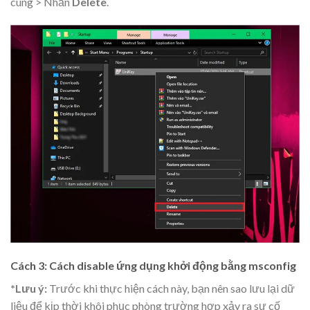
cùng > Nhấn
Delete
.
Cách 3:
Cách disable ứng d
ụng khởi động bằng msconfig
*Lưu ý:
Trước khi thực hiện cách này, bạn nên sao lưu lại dữ
liệu để kịp thời khôi phục phòng trường hợp xảy ra sự cố