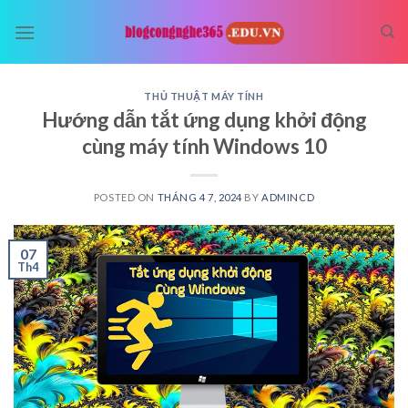
Skip
to
content
THỦ THUẬT MÁY TÍNH
Hướng dẫn tắt ứng dụng khởi động
cùng máy tính Windows 10
POSTED ON
THÁNG 4 7, 2024
BY
ADMINCD
07
Th4