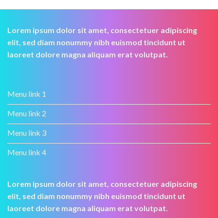
Lorem ipsum dolor sit amet, consectetuer adipiscing
elit, sed diam nonummy nibh euismod tincidunt ut
laoreet dolore magna aliquam erat volutpat.
Menu link 1
Menu link 2
Menu link 3
Menu link 4
Lorem ipsum dolor sit amet, consectetuer adipiscing
elit, sed diam nonummy nibh euismod tincidunt ut
laoreet dolore magna aliquam erat volutpat.