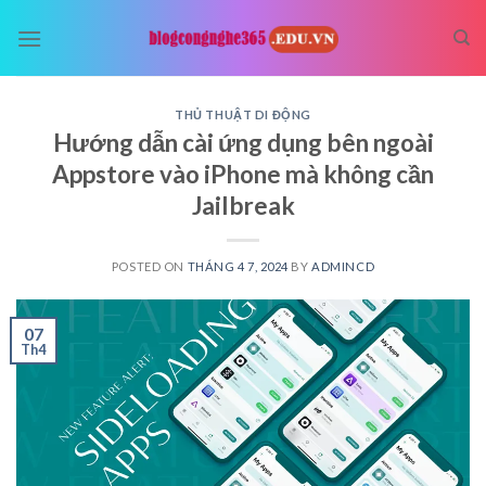
Skip
to
content
THỦ THUẬT DI ĐỘNG
Hướng dẫn cài ứng dụng bên ngoài
Appstore vào iPhone mà không cần
Jailbreak
POSTED ON
THÁNG 4 7, 2024
BY
ADMINCD
07
Th4