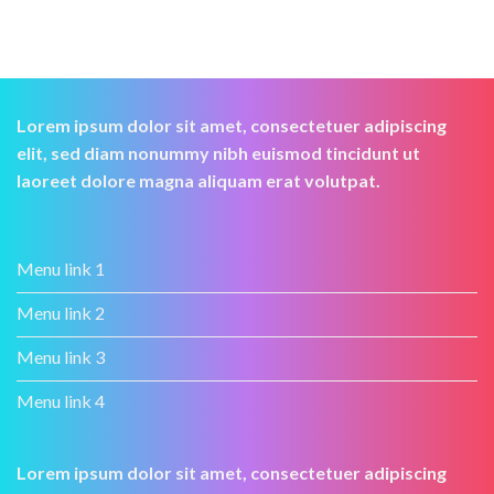
Lorem ipsum dolor sit amet, consectetuer adipiscing
elit, sed diam nonummy nibh euismod tincidunt ut
laoreet dolore magna aliquam erat volutpat.
Menu link 1
Menu link 2
Menu link 3
Menu link 4
Lorem ipsum dolor sit amet, consectetuer adipiscing