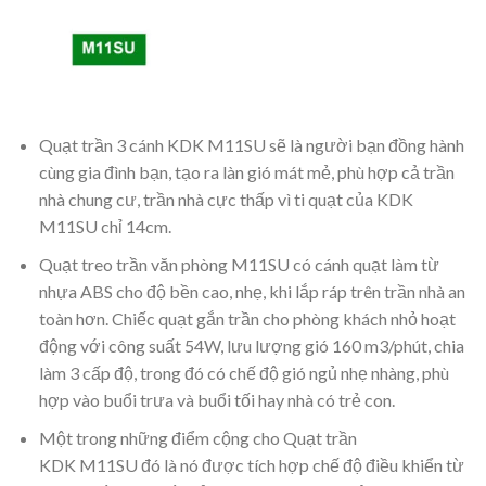
Quạt trần 3 cánh KDK M11SU sẽ là người bạn đồng hành
cùng gia đình bạn, tạo ra làn gió mát mẻ, phù hợp cả trần
nhà chung cư, trần nhà cực thấp vì ti quạt của KDK
M11SU chỉ 14cm.
Quạt treo trần văn phòng M11SU có cánh quạt làm từ
nhựa ABS cho độ bền cao, nhẹ, khi lắp ráp trên trần nhà an
toàn hơn. Chiếc quạt gắn trần cho phòng khách nhỏ hoạt
động với công suất 54W, lưu lượng gió 160 m3/phút, chia
làm 3 cấp độ, trong đó có chế độ gió ngủ nhẹ nhàng, phù
hợp vào buổi trưa và buổi tối hay nhà có trẻ con.
Một trong những điểm cộng cho Quạt trần
KDK M11SU đó là nó được tích hợp chế độ điều khiển từ