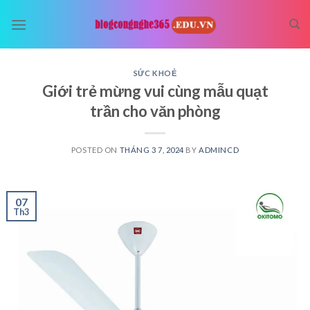
Skip
to
content
SỨC KHOẺ
Giới trẻ mừng vui cùng mẫu quạt
trần cho văn phòng
POSTED ON
THÁNG 3 7, 2024
BY
ADMINCD
07
Th3