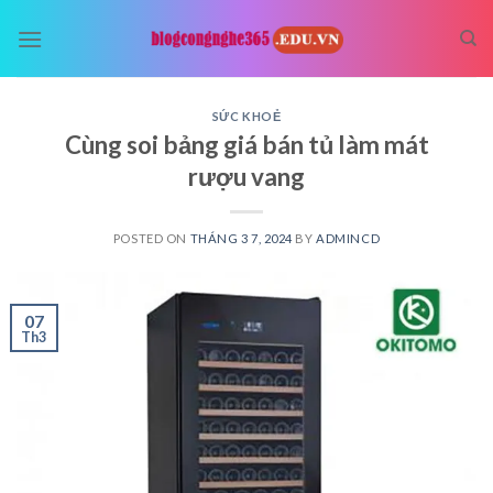
Skip
to
content
SỨC KHOẺ
Cùng soi bảng giá bán tủ làm mát
rượu vang
POSTED ON
THÁNG 3 7, 2024
BY
ADMINCD
07
Th3