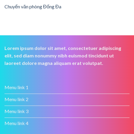
Chuyển văn phòng Đống Đa
Lorem ipsum dolor sit amet, consectetuer adipiscing
elit, sed diam nonummy nibh euismod tincidunt ut
laoreet dolore magna aliquam erat volutpat.
Menu link 1
Menu link 2
Menu link 3
Menu link 4