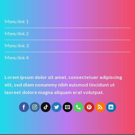
Menu link 1
Menu link 2
Menu link 3
Menu link 4
Lorem ipsum dolor sit amet, consectetuer adipiscing
elit, sed diam nonummy nibh euismod tincidunt ut
laoreet dolore magna aliquam erat volutpat.