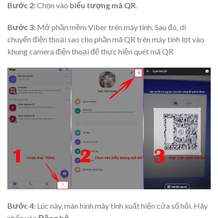
Bước 2:
Chọn vào
biểu tượng mã QR
.
Bước 3:
Mở phần mềm Viber trên máy tính. Sau đó, di
chuyển điện thoại sao cho phần mã QR trên máy tính lọt vào
khung camera điện thoại để thực hiện quét mã QR
Bước 4:
Lúc này, màn hình máy tính xuất hiện cửa sổ hỏi. Hãy
nhấn vào
Đồng bộ
.