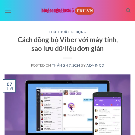
Skip
to
content
THỦ THUẬT DI ĐỘNG
Cách đồng bộ Viber với máy tính,
sao lưu dữ liệu đơn giản
POSTED ON
THÁNG 4 7, 2024
BY
ADMINCD
07
Th4