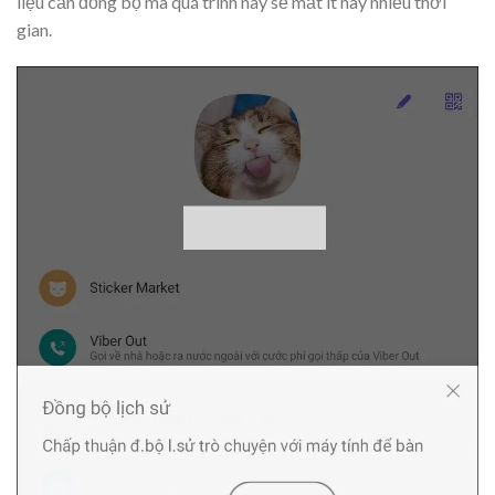
liệu cần đồng bộ mà quá trình này sẽ mất ít hay nhiều thời
gian.